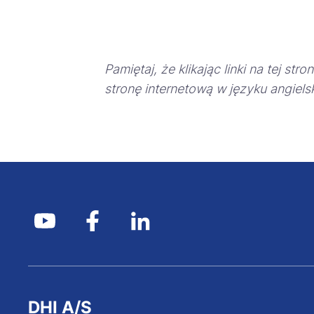
Pamiętaj, że klikając linki na tej st
stronę internetową w języku angiels
DHI A/S