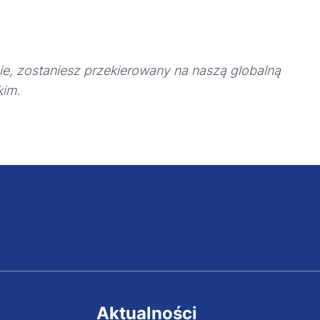
ronie, zostaniesz przekierowany na naszą globalną
kim.
Aktualności