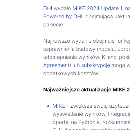
DHI
wydało
MIKE 2024 Update 1
, n
Powered by DHI
, obejmującą uaktu
pakiecie.
Najnowsze wydanie obejmuje funkcje
usprawnienia budowy modelu, upros
udostępniania wyników. Klienci po
Agreement)
lub
subskrypcję
mogą w 
dodatkowych kosztów!
Najważniejsze aktualizacje MIKE 
MIKE+
zwiększa swoją użyteczn
wyświetlanie wyników, Integracj
opartej na Pythonie, rozszerze