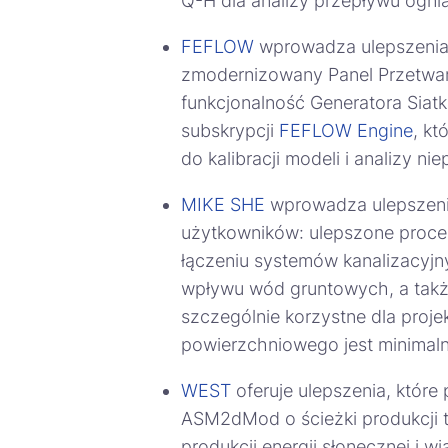
Q-H dla analizy przepływu ognia
FEFLOW
wprowadza ulepszenia w
zmodernizowany Panel Przetwar
funkcjonalność Generatora Siat
subskrypcji
FEFLOW Engine
, k
do kalibracji modeli i analizy n
MIKE SHE
wprowadza ulepszenia
użytkowników: ulepszone procesy
łączeniu systemów kanalizacyjny
wpływu wód gruntowych, a także
szczególnie korzystne dla proj
powierzchniowego jest minimaln
WEST
oferuje ulepszenia, które
ASM2dMod o ścieżki produkcji t
produkcji energii słonecznej i 