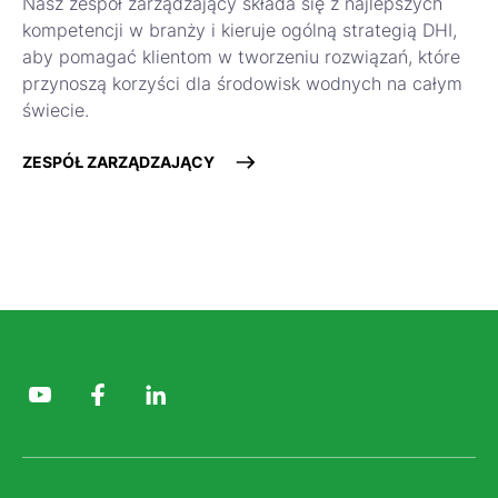
Nasz zespół zarządzający składa się z najlepszych
kompetencji w branży i kieruje ogólną strategią DHI,
aby pomagać klientom w tworzeniu rozwiązań, które
przynoszą korzyści dla środowisk wodnych na całym
świecie.
ZESPÓŁ ZARZĄDZAJĄCY