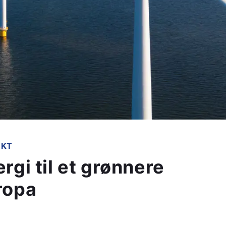
EKT
rgi til et grønnere
ropa