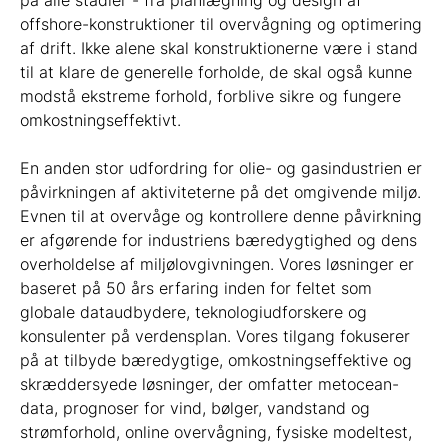
på alle stadier - fra planlægning og design af
offshore-konstruktioner til overvågning og optimering
af drift. Ikke alene skal konstruktionerne være i stand
til at klare de generelle forholde, de skal også kunne
modstå ekstreme forhold, forblive sikre og fungere
omkostningseffektivt.
En anden stor udfordring for olie- og gasindustrien er
påvirkningen af aktiviteterne på det omgivende miljø.
Evnen til at overvåge og kontrollere denne påvirkning
er afgørende for industriens bæredygtighed og dens
overholdelse af miljølovgivningen. Vores løsninger er
baseret på 50 års erfaring inden for feltet som
globale dataudbydere, teknologiudforskere og
konsulenter på verdensplan. Vores tilgang fokuserer
på at tilbyde bæredygtige, omkostningseffektive og
skræddersyede løsninger, der omfatter metocean-
data, prognoser for vind, bølger, vandstand og
strømforhold, online overvågning, fysiske modeltest,