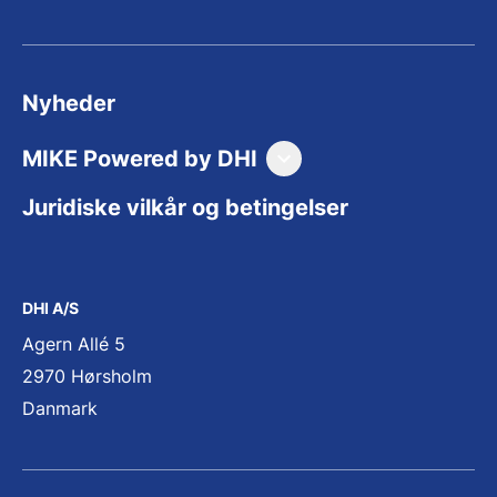
Nyheder
MIKE Powered by DHI
Forside (På Engelsk)
Juridiske vilkår og betingelser
Produkter (på Engelsk)
Downloads og support (på Engelsk)
DHI A/S
Priser (på Engelsk)
Agern Allé 5
Træning (på Engelsk)
2970 Hørsholm
Danmark