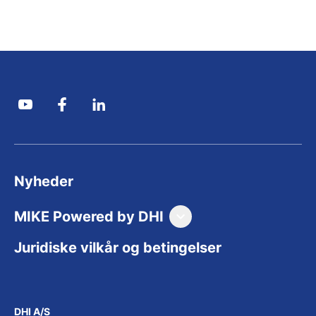
Nyheder
MIKE Powered by DHI
Forside (På Engelsk)
Juridiske vilkår og betingelser
Produkter (på Engelsk)
Downloads og support (på Engelsk)
DHI A/S