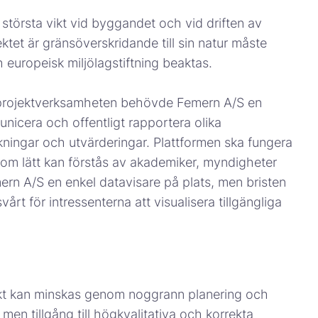
 största vikt vid byggandet och vid driften av
tet är gränsöverskridande till sin natur måste
h europeisk miljölagstiftning beaktas.
s i projektverksamheten behövde Femern A/S en
unicera och offentligt rapportera olika
ningar och utvärderingar. Plattformen ska fungera
som lätt kan förstås av akademiker, myndigheter
rn A/S en enkel datavisare på plats, men bristen
vårt för intressenterna att visualisera tillgängliga
jekt kan minskas genom noggrann planering och
n tillgång till högkvalitativa och korrekta