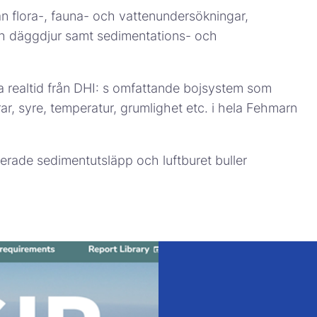
ån flora-, fauna- och vattenundersökningar,
ch däggdjur samt sedimentations- och
ära realtid från DHI: s omfattande bojsystem som
, syre, temperatur, grumlighet etc. i hela Fehmarn
laterade sedimentutsläpp och luftburet buller