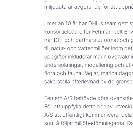
miljödata är avgörande för att uppnå
I mer än 10 år har DHI: s team gett s
konsortieledare för Fehmarnbelt En
har DHI och partners utformat och
till natur- och vattenmiljöer inom 
uppgifter inkluderar marin övervakn
undersökningar, modellering och utre
flora och fauna, fåglar, marina dägg
säkerställa efterlevnad av de gränse
Femern A/S behövde göra ovanstående 
För att uppfylla detta behov utveck
A/S att offentligt kommunicera, del
som åtföljer miljöbedömningarna. Data