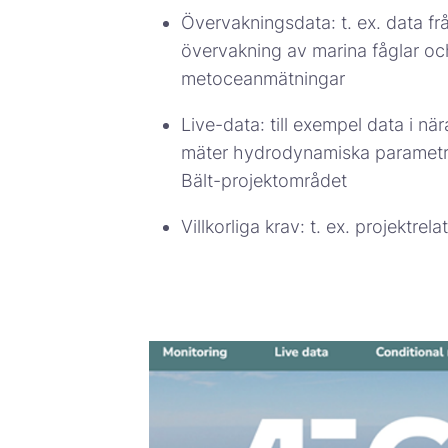
Övervakningsdata: t. ex. data fr
övervakning av marina fåglar o
metoceanmätningar
Live-data: till exempel data i n
mäter hydrodynamiska parametrar
Bält-projektområdet
Villkorliga krav: t. ex. projektre