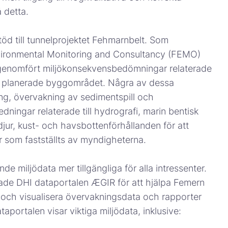
 detta.
töd till tunnelprojektet Fehmarnbelt. Som
vironmental Monitoring and Consultancy (FEMO)
 genomfört miljökonsekvensbedömningar relaterade
det planerade byggområdet. Några av dessa
ing, övervakning av sedimentspill och
dningar relaterade till hydrografi, marin bentisk
djur, kust- och havsbottenförhållanden för att
r som fastställts av myndigheterna.
miljödata mer tillgängliga för alla intressenter.
lade DHI dataportalen ÆGIR för att hjälpa Femern
a och visualisera övervakningsdata och rapporter
portalen visar viktiga miljödata, inklusive: