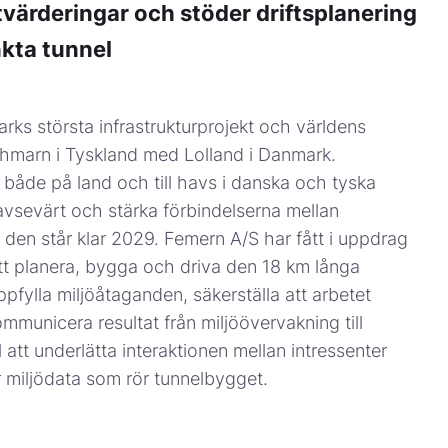
värderingar och stöder driftsplanering
nkta tunnel
ks största infrastrukturprojekt och världens
ehmarn i Tyskland med Lolland i Danmark.
åde på land och till havs i danska och tyska
avsevärt och stärka förbindelserna mellan
den står klar 2029. Femern A/S har fått i uppdrag
att planera, bygga och driva den 18 km långa
ppfylla miljöåtaganden, säkerställa att arbetet
kommunicera resultat från miljöövervakning till
l att underlätta interaktionen mellan intressenter
r miljödata som rör tunnelbygget.