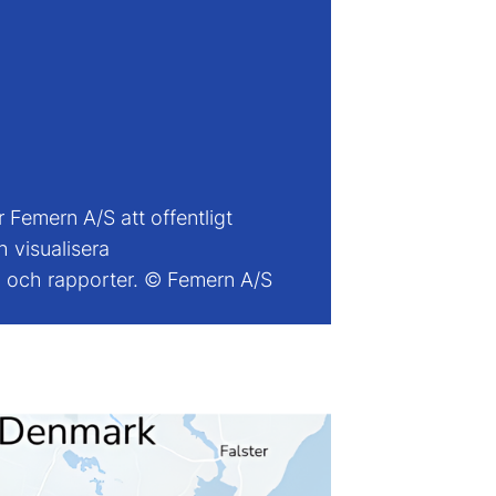
 Femern A/S att offentligt
 visualisera
 och rapporter. ©️ Femern A/S