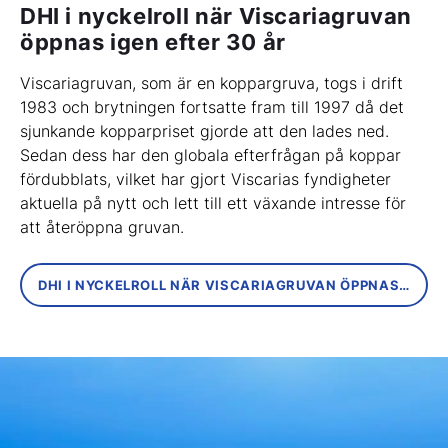
DHI i nyckelroll när Viscariagruvan
öppnas igen efter 30 år
Viscariagruvan, som är en koppargruva, togs i drift
1983 och brytningen fortsatte fram till 1997 då det
sjunkande kopparpriset gjorde att den lades ned.
Sedan dess har den globala efterfrågan på koppar
fördubblats, vilket har gjort Viscarias fyndigheter
aktuella på nytt och lett till ett växande intresse för
att återöppna gruvan.
DHI I NYCKELROLL NÄR VISCARIAGRUVAN ÖPPNAS IGEN EFTER 30 ÅR