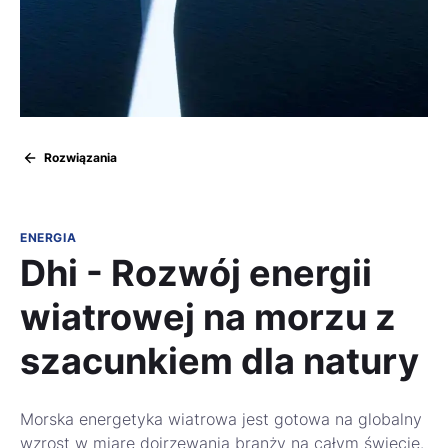
Rozwiązania
ENERGIA
Dhi - Rozwój energii
wiatrowej na morzu z
szacunkiem dla natury
Morska energetyka wiatrowa jest gotowa na globalny
wzrost w miarę dojrzewania branży na całym świecie.