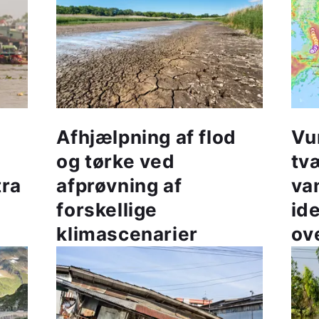
Afhjælpning af flod
Vu
og tørke ved
tv
tra
afprøvning af
va
forskellige
ide
klimascenarier
ove