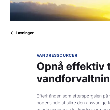
Løsninger
VANDRESSOURCER
Opnå effektiv 
vandforvaltni
Efterhånden som efterspørgslen på 
nogensinde at sikre den ansvarlige 
vandressourcer, der krydser grænser 