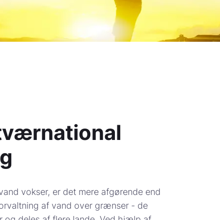
tværnational
ng
vand vokser, er det mere afgørende end
forvaltning af vand over grænser - de
og deles af flere lande. Ved hjælp af