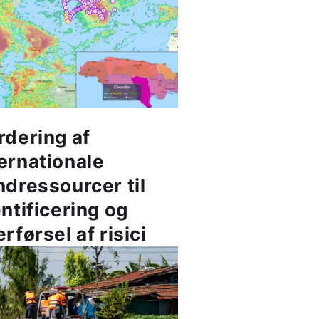
rdering af
ærnationale
ndressourcer til
ntificering og
rførsel af risici