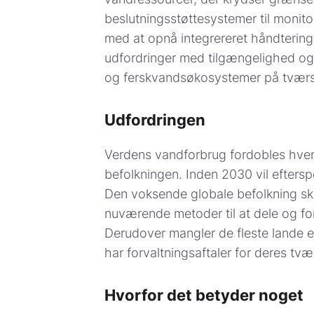
beslutningsstøttesystemer til monitor
med at opnå integrereret håndterin
udfordringer med tilgængelighed og k
og ferskvandsøkosystemer på tværs
Udfordringen
Verdens vandforbrug fordobles hvert
befolkningen. Inden 2030 vil efter
Den voksende globale befolkning ska
nuværende metoder til at dele og for
Derudover mangler de fleste lande e
har forvaltningsaftaler for deres t
Hvorfor det betyder noget