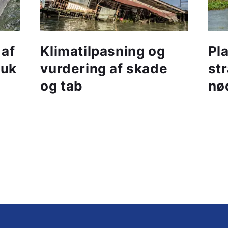
 af
Klimatilpasning og
Pl
ruk
vurdering af skade
str
og tab
nø