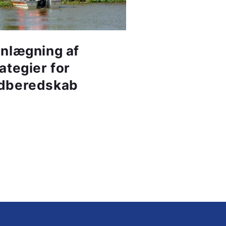
anlægning af
ategier for
dberedskab