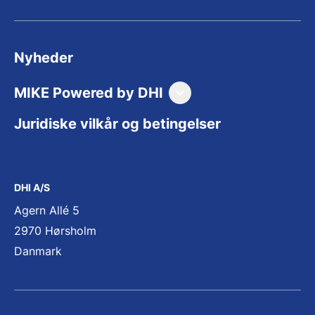
Nyheder
MIKE Powered by DHI
Forside (På Engelsk)
Juridiske vilkår og betingelser
Produkter (på Engelsk)
Downloads og support (på Engelsk)
DHI A/S
Priser (på Engelsk)
Agern Allé 5
Træning (på Engelsk)
2970 Hørsholm
Danmark