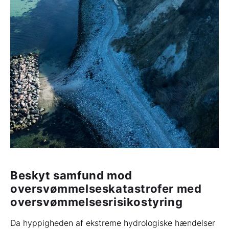
Beskyt samfund mod
oversvømmelseskatastrofer med
oversvømmelsesrisikostyring
Da hyppigheden af ekstreme hydrologiske hændelser