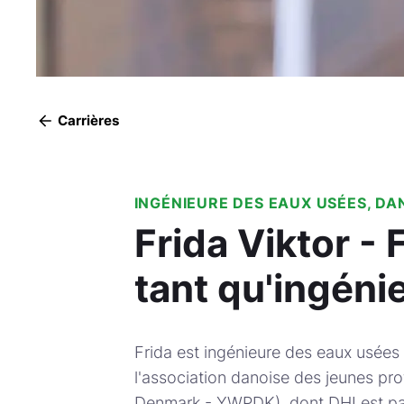
Carrières
INGÉNIEURE DES EAUX USÉES, D
Frida Viktor - 
tant qu'ingéni
Frida est ingénieure des eaux usée
l'association danoise des jeunes pr
Denmark - YWPDK), dont DHI est part