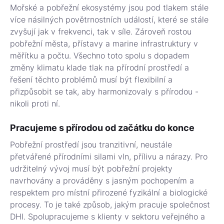
Mořské a pobřežní ekosystémy jsou pod tlakem stále
více násilných povětrnostních událostí, které se stále
zvyšují jak v frekvenci, tak v síle. Zároveň rostou
pobřežní města, přístavy a marine infrastruktury v
měřítku a počtu. Všechno toto spolu s dopadem
změny klimatu klade tlak na přírodní prostředí a
řešení těchto problémů musí být flexibilní a
přizpůsobit se tak, aby harmonizovaly s přírodou -
nikoli proti ní.
Pracujeme s přírodou od začátku do konce
Pobřežní prostředí jsou tranzitivní, neustále
přetvářené přírodními silami vln, přílivu a nárazy. Pro
udržitelný vývoj musí být pobřežní projekty
navrhovány a prováděny s jasným pochopením a
respektem pro místní přirozené fyzikální a biologické
procesy. To je také způsob, jakým pracuje společnost
DHI. Spolupracujeme s klienty v sektoru veřejného a