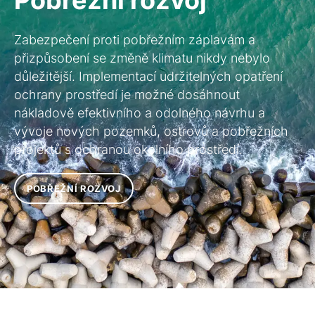
Zabezpečení proti pobřežním záplavám a
přizpůsobení se změně klimatu nikdy nebylo
důležitější. Implementací udržitelných opatření
ochrany prostředí je možné dosáhnout
nákladově efektivního a odolného návrhu a
vývoje nových pozemků, ostrovů a pobřežních
projektů s ochranou okolního prostředí.
POBŘEŽNÍ ROZVOJ